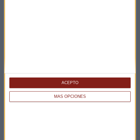
Elige los boletines a los que suscribirte
*
Apertura
La Magia de la Publicidad
Claves ESG
Acepto la
política de privacidad
. *
ACEPTO
¡Suscribirme!
MÁS OPCIONES
EN DIRECTO
@CAPITALRADIOB