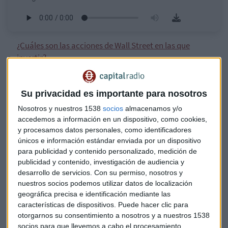
¿Cuáles son las acciones de Wall Street en las que
invertir?
¿Por qué acusa Australia a Google de engañar a sus
clientes?
Su privacidad es importante para nosotros
Día de resultados empresariales con las cifras de la
Nosotros y nuestros 1538
socios
almacenamos y/o
farmacéutica
Johnson & Johnson
que
ingresa 100
accedemos a información en un dispositivo, como cookies,
millones de dólares en ventas
tras generar algo más de
y procesamos datos personales, como identificadores
únicos e información estándar enviada por un dispositivo
12.000 millones de dólares, lo que supone un
aumento
para publicidad y contenido personalizado, medición de
interanual cercano al 10%
.
publicidad y contenido, investigación de audiencia y
desarrollo de servicios.
Con su permiso, nosotros y
Además, la compañía
eleva pronósticos para este
nuestros socios podemos utilizar datos de localización
ejercicio
con ganancias por acción de casi 10 dólares.
geográfica precisa e identificación mediante las
características de dispositivos. Puede hacer clic para
Números que llegan en la jornada en la que la
Agencia
otorgarnos su consentimiento a nosotros y a nuestros 1538
Europea del Medicamento
haya publicado su veredicto
socios para que llevemos a cabo el procesamiento