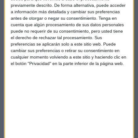
sobre la
vacuna de Janssen
cuyos beneficios, considera,
previamente descrito. De forma alternativa, puede acceder
a información más detallada y cambiar sus preferencias
son "mayores" a los problemas.
antes de otorgar o negar su consentimiento.
Tenga en
cuenta que algún procesamiento de sus datos personales
Diem: la moneda de Facebook
puede no requerir de su consentimiento, pero usted tiene
Facebook ha anunciado este martes el lanzamiento de
el derecho de rechazar tal procesamiento. Sus
preferencias se aplicarán solo a este sitio web. Puede
su nueva moneda digital, Diem
. Una divisa que estará
cambiar sus preferencias o retirar su consentimiento en
vinculada al dólar estadounidense y que
sustituye al
cualquier momento volviendo a este sitio y haciendo clic en
proyecto Libra
que la red social presentó a los reguladores
el botón "Privacidad" en la parte inferior de la página web.
hace ahora un año y que levantó ampollas por los
problemas de seguridad que podría entrañar el nuevo
activo.
El
lanzamiento
del programa piloto, según la
CNBC
, se
hará
este mismo
año
. Por cierto, que también estaría
estudiando el lanzamiento de varios productos de audio,
incluidas salas de audio en directo a imagen y semejanza de
Clubhouse. Además, ofrecerá un servicio de podcast.