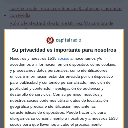
Los efectos del retraso de Johnson & Johnson y las dudas
con Nvidia
¿Cómo le afectará al valor de Microsoft la compra de
Nuance?
Este miércoles comienza la temporada de presentación de
resultados trimestrales en Wall Street
después de que
Su privacidad es importante para nosotros
hayan hecho públicas sus cuentas entidades bancarias
Nosotros y nuestros 1538
socios
almacenamos y/o
como JP Morgan, Goldman Sachs y Wells Fargo.
accedemos a información en un dispositivo, como cookies,
y procesamos datos personales, como identificadores
Por su parte,
JP Morgan
dispara su
beneficio hasta
únicos e información estándar enviada por un dispositivo
14.300 millones de dólares en el primer trimestre
. Los
para publicidad y contenido personalizado, medición de
publicidad y contenido, investigación de audiencia y
ingresos
de la entidad han subido un 14,3% respecto al
desarrollo de servicios.
Con su permiso, nosotros y
primer trimestre de 2020,
hasta 32.300 millones de
nuestros socios podemos utilizar datos de localización
dólares
, lo que supone mejorar los pronósticos del mercado
geográfica precisa e identificación mediante las
en 2.000 millones de dólares.
características de dispositivos. Puede hacer clic para
otorgarnos su consentimiento a nosotros y a nuestros 1538
"Ha tenido una
parte floja en la parte de préstamos
. No
socios para que llevemos a cabo el procesamiento