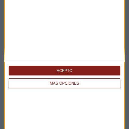
Elige los boletines a los que suscribirte
*
Apertura
La Magia de la Publicidad
Claves ESG
Acepto la
política de privacidad
. *
ACEPTO
¡Suscribirme!
MÁS OPCIONES
EN DIRECTO
@CAPITALRADIOB