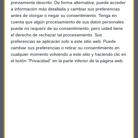
es tan fuerte como podría desear", valora el analista sobre
previamente descrito. De forma alternativa, puede acceder
estas cuentas de la entidad estadounidense.
a información más detallada y cambiar sus preferencias
antes de otorgar o negar su consentimiento.
Tenga en
Mientras, las ganancias de
Goldman Sachs
suben gracias
cuenta que algún procesamiento de sus datos personales
puede no requerir de su consentimiento, pero usted tiene
al impulso del negocio de inversión con unos
ingresos
el derecho de rechazar tal procesamiento. Sus
totales de casi 4.000 millones de dólares, su nivel más
preferencias se aplicarán solo a este sitio web. Puede
alto de la última década
. Los ingresos de su división de
cambiar sus preferencias o retirar su consentimiento en
inversión alcanza un récord global histórico de 39.400
cualquier momento volviendo a este sitio y haciendo clic en
millones de dólares durante el último trimestre.
el botón "Privacidad" en la parte inferior de la página web.
Además,
Wells Fargo libera más de 1.000 millones de
reservas
para pérdidas crediticias lo que impulsa las
ganancias con unos
ingresos que superan los 18.000
millones de dólares
, casi medio millón más de lo esperado.
El estreno de Coinbase
Con todo y con ello, el protagonismo en Wall Street de este
miércoles lo tendrá
Coinbase
, la mayor plataforma de
compra y venta de criptoactivos debuta en el Nasdaq a un