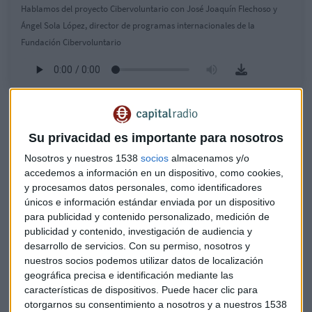
Hablamos del proyecto Cibervoluntario con José Joaquín Flechoso y
Ángel Sola López, director de programas internacionales de la
Fundación Cibervoluntario
Almunia (UE): "Europa va por delante de Estados Unidos
en regulación"
Su privacidad es importante para nosotros
La digitalización y la inteligencia artificial son una
cuestión de estado
Nosotros y nuestros 1538
socios
almacenamos y/o
accedemos a información en un dispositivo, como cookies,
y procesamos datos personales, como identificadores
"Desde Cibervoluntarios ofrecemos
formación gratuita
únicos e información estándar enviada por un dispositivo
para que la gente pueda poner en marcha sus proyectos en
para publicidad y contenido personalizado, medición de
zonas rurales mediante el uso de herramientas digitales",
publicidad y contenido, investigación de audiencia y
apunta Sola López.
desarrollo de servicios.
Con su permiso, nosotros y
nuestros socios podemos utilizar datos de localización
La brecha digital, tal y como apunta José Joaquín Flechoso,
geográfica precisa e identificación mediante las
deja sobre la mesa una mejoría "escasa" desde 2016 hasta
características de dispositivos. Puede hacer clic para
ahora.
"España ocupa el cuarto lugar por la cola de la
otorgarnos su consentimiento a nosotros y a nuestros 1538