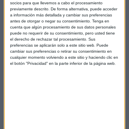
socios para que llevemos a cabo el procesamiento
Unión Europea en cuanto a conexión en los hogares"
,
previamente descrito. De forma alternativa, puede acceder
asevera.
a información más detallada y cambiar sus preferencias
antes de otorgar o negar su consentimiento.
Tenga en
Un
70% de los españoles
cuenta
, según un estudio de
cuenta que algún procesamiento de sus datos personales
UGT, con un
conocimiento "básico" de las nuevas
puede no requerir de su consentimiento, pero usted tiene
tecnologías
.
el derecho de rechazar tal procesamiento. Sus
preferencias se aplicarán solo a este sitio web. Puede
La
edad
, la
renta
y el
género
son algunos de los
cambiar sus preferencias o retirar su consentimiento en
condicionantes
con los que muchos ciudadanos se topan a
cualquier momento volviendo a este sitio y haciendo clic en
la hora de mejorar su capacitación digital.
el botón "Privacidad" en la parte inferior de la página web.
Apoyo a la España vaciada
La
falta de acceso a internet de los hogares en la
España rural
, según nos apunta Sola López, es una de las
mayores limitaciones para el desarrollo y adaptación al
siglo XXI de estas regiones.
"Cada vez existe un
mayor interés
por parte de la España
vaciada", asegura el director de programas internacionales