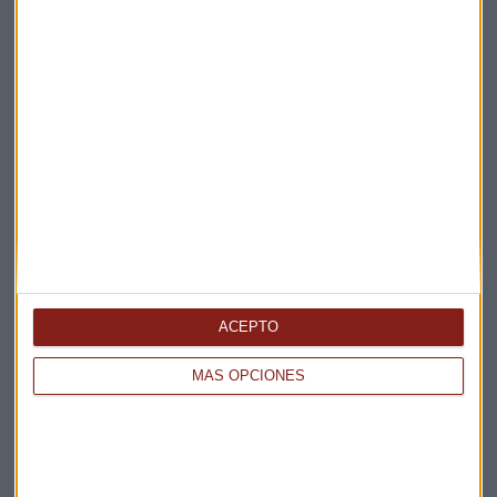
Elige los boletines a los que suscribirte
*
Apertura
La Magia de la Publicidad
Claves ESG
Acepto la
política de privacidad
. *
ACEPTO
MÁS OPCIONES
¡Suscribirme!
EN DIRECTO