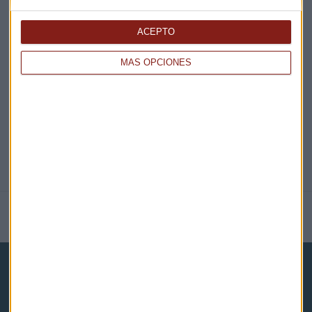
EN DIRECTO
ACEPTO
MÁS OPCIONES
@CAPITALRADIOB
NOTICIAS RELACIONADAS