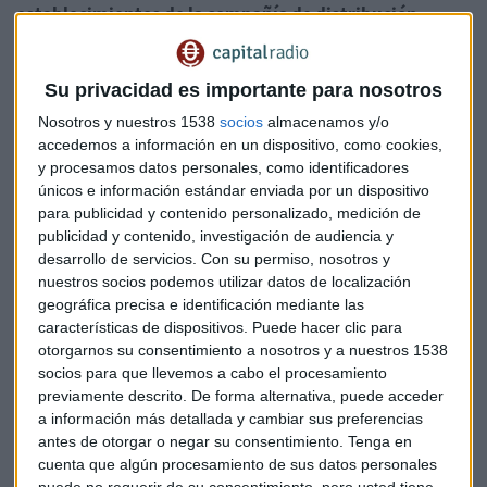
establecimientos de la compañía de distribución
donde ya se puede pagar con el móvil y sacar dinero a
través de la aplicación de ING para clientes de
Su privacidad es importante para nosotros
cualquier banco.
Nosotros y nuestros 1538
socios
almacenamos y/o
Los clientes de El Corte Inglés están valorando de manera
accedemos a información en un dispositivo, como cookies,
positiva este nuevo servicio que
y procesamos datos personales, como identificadores
únicos e información estándar enviada por un dispositivo
está disponible desde septiembre en Supercor, ya que les
para publicidad y contenido personalizado, medición de
facilita su actividad en el día a
publicidad y contenido, investigación de audiencia y
día. Por un lado, pueden pagar la compra con la aplicación
desarrollo de servicios.
Con su permiso, nosotros y
y, a la vez, retirar dinero en
nuestros socios podemos utilizar datos de localización
efectivo (un mínimo de 20 euros y un máximo de 150).
Esta
geográfica precisa e identificación mediante las
última funcionalidad, conocida
como cashback , es
características de dispositivos. Puede hacer clic para
muy habitual en otros países como Estados Unidos,
otorgarnos su consentimiento a nosotros y a nuestros 1538
socios para que llevemos a cabo el procesamiento
Holanda, Reino
Unido o México
, y en España está
previamente descrito. De forma alternativa, puede acceder
disponible únicamente a través de Twyp.
a información más detallada y cambiar sus preferencias
antes de otorgar o negar su consentimiento.
Tenga en
Ambas compañías aseguran que esta alianza es fruto
cuenta que algún procesamiento de sus datos personales
de la filosofía común de situar al
cliente en el centro de
puede no requerir de su consentimiento, pero usted tiene