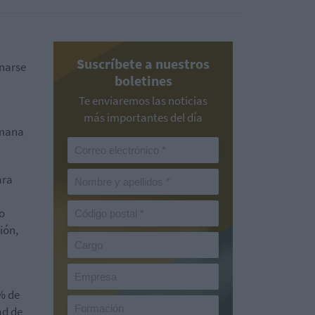
Suscríbete a nuestros
narse
boletines
Te enviaremos las noticias
más importantes del día
emana
ara
o
ión,
5% de
ad de