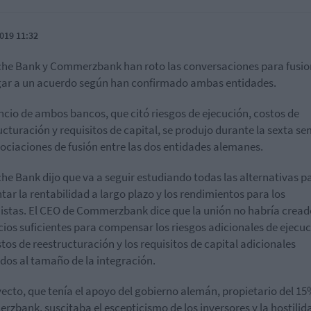
019 11:32
he Bank y Commerzbank han roto las conversaciones para fusio
egar a un acuerdo según han confirmado ambas entidades.
ncio de ambos bancos, que citó riesgos de ejecución, costos de
ucturación y requisitos de capital, se produjo durante la sexta s
ociaciones de fusión entre las dos entidades alemanes.
he Bank dijo que va a seguir estudiando todas las alternativas p
ar la rentabilidad a largo plazo y los rendimientos para los
istas. El CEO de Commerzbank dice que la unión no habría cread
cios suficientes para compensar los riesgos adicionales de ejecuc
stos de reestructuración y los requisitos de capital adicionales
dos al tamaño de la integración.
yecto, que tenía el apoyo del gobierno alemán, propietario del 1
zbank, suscitaba el escepticismo de los inversores y la hostilid