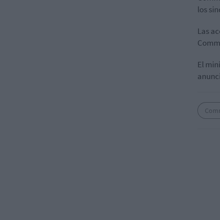
los si
Las ac
Comme
El min
anunci
Com