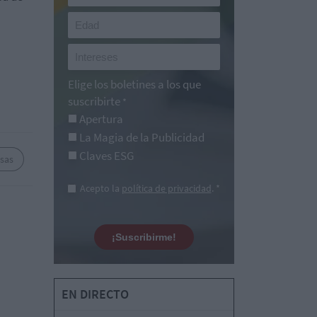
Elige los boletines a los que
suscribirte
*
Apertura
La Magia de la Publicidad
Claves ESG
sas
Acepto la
política de privacidad
. *
¡Suscribirme!
EN DIRECTO