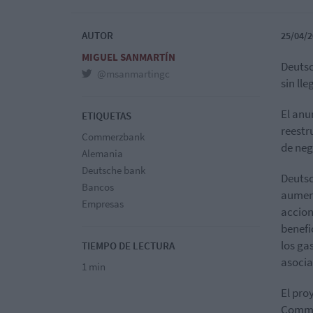
AUTOR
25/04/2
MIGUEL SANMARTÍN
Deutsc
@msanmartingc
sin ll
El anu
ETIQUETAS
reestr
Commerzbank
de neg
Alemania
Deutsche bank
Deutsc
Bancos
aument
Empresas
accion
benefi
los ga
TIEMPO DE LECTURA
asocia
1 min
El pro
Commer