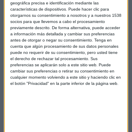
Facebook
hacer más para evitarlo? Sus trabajadores
geográfica precisa e identificación mediante las
piensan que sí.
características de dispositivos. Puede hacer clic para
otorgarnos su consentimiento a nosotros y a nuestros 1538
Por otro lado, Facebook tiene hasta septiembre para
socios para que llevemos a cabo el procesamiento
contestar a Irlanda sobre su quehacer después de que la
previamente descrito. De forma alternativa, puede acceder
a información más detallada y cambiar sus preferencias
Comisión de Protección de Datos irlandesa le advirtiese de
antes de otorgar o negar su consentimiento.
Tenga en
que no podrá enviar datos de sus usuarios a servidores en
cuenta que algún procesamiento de sus datos personales
Estados Unidos.
puede no requerir de su consentimiento, pero usted tiene
el derecho de rechazar tal procesamiento. Sus
El fundador de Meta añade además que "los
cambios
preferencias se aplicarán solo a este sitio web. Puede
introducidos por Apple y la nueva regulación en Europa
cambiar sus preferencias o retirar su consentimiento en
apuntan a una tendencia con menos datos disponibles para
cualquier momento volviendo a este sitio y haciendo clic en
ofrecer anuncios personalizados, lo que podría afectar a su
el botón "Privacidad" en la parte inferior de la página web.
capacidad para brindar sus servicios" y por su puesto a sus
cuentas.
No es la primera vez que Zuckerbeg amenaza con
abandonar territorio europeo. Hace dos años hacía lo
mismo. De hecho,
un portavoz ha señalado a la CNBC
que