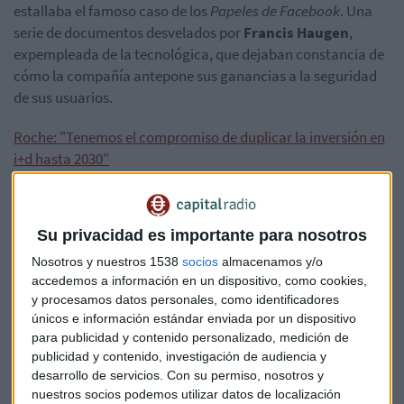
estallaba el famoso caso de los
Papeles de
Facebook
. Una
serie de documentos desvelados por
Francis
Haugen
,
expempleada
de la tecnológica, que dejaban constancia de
cómo la compañía antepone sus ganancias a la seguridad
de sus usuarios.
Roche: "Tenemos el compromiso de duplicar la inversión en
i+d hasta 2030"
La batalla de Sony y Microsoft se desata: La industria
gaming ya factura 159.000 millones de euros
Su privacidad es importante para nosotros
Por no hablar de que estos documentos destacan a
Nosotros y nuestros 1538
socios
almacenamos y/o
Facebook también con un papel relevante en la
accedemos a información en un dispositivo, como cookies,
y procesamos datos personales, como identificadores
organización del
ataque al Capitolio
el 6 de enero y en la
únicos e información estándar enviada por un dispositivo
coordinación de grupos extremistas a través de la red
para publicidad y contenido personalizado, medición de
social.
publicidad y contenido, investigación de audiencia y
desarrollo de servicios.
Con su permiso, nosotros y
Oidos sordos, ojos que no ven corazón que no siente...¿pudo
nuestros socios podemos utilizar datos de localización