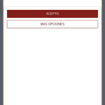
ACEPTO
Suscríbete a nuestros boletines
MÁS OPCIONES
Te enviaremos las noticias más importantes del día