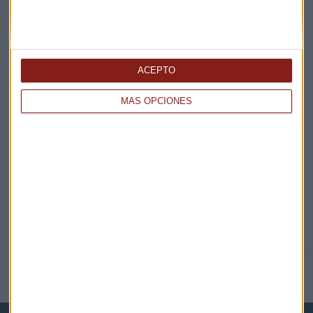
¡Suscribirme!
ACEPTO
EN DIRECTO
MÁS OPCIONES
@CAPITALRADIOB
NOTICIAS RELACIONADAS