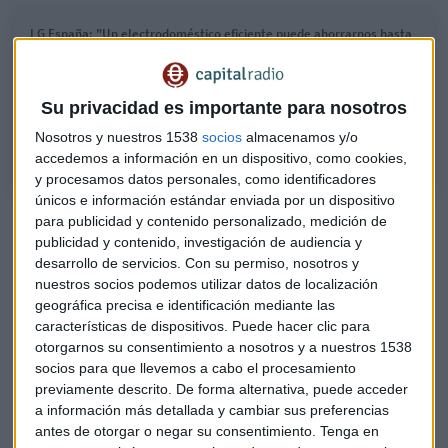
LG España: "Un electrodoméstico eficiente puede ahorrarnos hasta
2.000 euros"
Utilizar los electrodomésticos para luchar contra la subida de los
Su privacidad es importante para nosotros
precios de la luz puede ser una solución o eso nos cuentan en Mercado
Abierto desde LG España ¿cómo?
Nosotros y nuestros 1538
socios
almacenamos y/o
accedemos a información en un dispositivo, como cookies,
y procesamos datos personales, como identificadores
únicos e información estándar enviada por un dispositivo
para publicidad y contenido personalizado, medición de
LG Iberia, sobre el fin de la producción de móviles: "Ha
publicidad y contenido, investigación de audiencia y
sido una decisión dura"
desarrollo de servicios.
Con su permiso, nosotros y
Smartphones enrollables, robots que ponen la mesa y
nuestros socios podemos utilizar datos de localización
más novedades del CES 2021
geográfica precisa e identificación mediante las
características de dispositivos. Puede hacer clic para
¿Cobra la eficiencia peso en las decisiones de los
otorgarnos su consentimiento a nosotros y a nuestros 1538
consumidores a la hora de quedarse con una lavadora o un
socios para que llevemos a cabo el procesamiento
previamente descrito. De forma alternativa, puede acceder
microondas? según la responsable de marketing de la
a información más detallada y cambiar sus preferencias
tecnológica surcoreana es así porque, apunta: "todos
antes de otorgar o negar su consentimiento.
Tenga en
estamos interesados en ahorrar y más en un entorno como