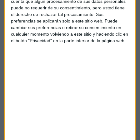
cuenta que algún procesamiento de sus datos personales
el actual con los
precios de la electricidad disparados
".
puede no requerir de su consentimiento, pero usted tiene
el derecho de rechazar tal procesamiento. Sus
De entre todos los aparatos de los hogares, remarca
preferencias se aplicarán solo a este sitio web. Puede
Gutiérrez cómo es el
frigorífico
el que más consume de
cambiar sus preferencias o retirar su consentimiento en
todos. ¿La razón? que
su
funcionamiento es continuo
, sin
cualquier momento volviendo a este sitio y haciendo clic en
descanso, durante las 24 horas del día y por ello es una de
el botón "Privacidad" en la parte inferior de la página web.
las principales preocupaciones que han detectado.
"Si inviertes hoy en
electrodomésticos eficientes
hay que
pensar que es un gasto con la mirada puesta en el largo
plazo", apunta la experta.
Objetivos sostenibles
Desde la firma han puesto en marcha una nueva estrategia
que nace bajo el nombre de
"sosteniblidad 2.0"
con la que
instan a las empresas a poner en marcha actuaciones que
les permitan combatir el cambio climático al tiempo sin
renunciar al desarrollo económico de las firmas.