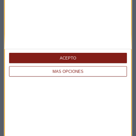
Apertura
La Magia de la Publicidad
Claves ESG
Acepto la
política de privacidad
. *
¡Suscribirme!
ACEPTO
MÁS OPCIONES
EN DIRECTO
@CAPITALRADIOB