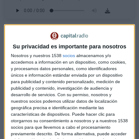
Webinar Inversión: Las apuestas de las gestoras para
2021
Luna: ¿Es el momento de apostar por las pequeñas
Su privacidad es importante para nosotros
compañías?
Nosotros y nuestros 1538
socios
almacenamos y/o
accedemos a información en un dispositivo, como cookies,
El balance de 2020, en general, para Groupama AM ha sido
y procesamos datos personales, como identificadores
"positivo" yua que se han alcanzado los 108.000 millones de
únicos e información estándar enviada por un dispositivo
euros de patrimonio.
para publicidad y contenido personalizado, medición de
publicidad y contenido, investigación de audiencia y
"Esta ha sido nuestra
oportunidad para crear valor y
desarrollo de servicios.
Con su permiso, nosotros y
reafirmar nuestras posiciones
" asegura López de Uralde.
nuestros socios podemos utilizar datos de localización
geográfica precisa e identificación mediante las
Los objetivos a medio plazo para la gestora, en un momento
características de dispositivos. Puede hacer clic para
otorgarnos su consentimiento a nosotros y a nuestros 1538
de plena reestructuración de la firma en España, es
socios para que llevemos a cabo el procesamiento
mantener el buen papel de la compañía hasta conformarse
previamente descrito. De forma alternativa, puede acceder
como la "referencia" del mercado.