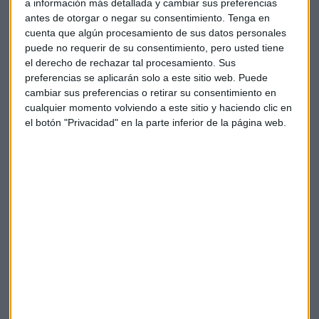
a información más detallada y cambiar sus preferencias
antes de otorgar o negar su consentimiento.
Tenga en
"Nuestras palancas de crecimiento serán
nuevos
cuenta que algún procesamiento de sus datos personales
productos de referencia
, seguir implementando los que
puede no requerir de su consentimiento, pero usted tiene
tenemos que fortalecer otros que tenemos en cartera"
el derecho de rechazar tal procesamiento. Sus
asevera el gestor quien dice que la intención es ofrecer el
preferencias se aplicarán solo a este sitio web. Puede
mejor servicio posible y mantener la "referencia del
cambiar sus preferencias o retirar su consentimiento en
cualquier momento volviendo a este sitio y haciendo clic en
mercado".
el botón "Privacidad" en la parte inferior de la página web.
Uno de los grandes activos de la gestora es la gran gama de
renta fija que se ve complementada con los fondos de renta
variable que, dice López de Uralde que están "ganando
peso".
"Nos enfocamos en los activos que entendemos y
generan valor a nuestros inversores"
firma el gestor al
tiempo que pone en valor la "constancia" de la compañía.
Los fondos monetarios, de retorno absoluto de renta fija o
renta variable europea en pymes son algunos de los activos