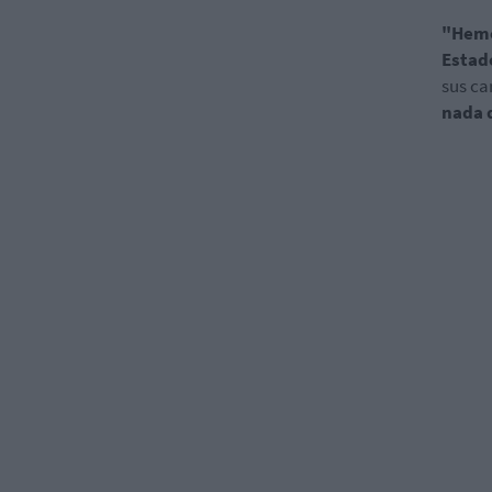
"Hemo
Estad
sus ca
nada 