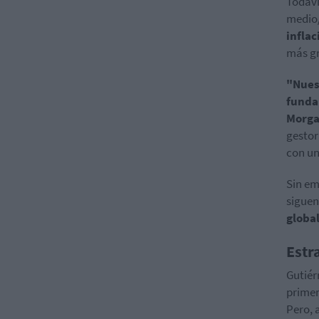
Todaví
medio/
inflac
más gr
"Nues
funda
Morg
gestor
con un
Sin em
siguen
global
Estr
Gutiér
primer
Pero, 