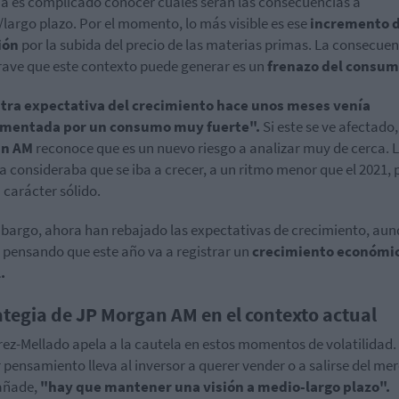
a es complicado conocer cuáles serán las consecuencias a
largo plazo. Por el momento, lo más visible es ese
incremento d
ión
por la subida del precio de las materias primas. La consecuen
ave que este contexto puede generar es un
frenazo del consum
tra expectativa del crecimiento hace unos meses venía
mentada por un consumo muy fuerte".
Si este se ve afectado
an AM
reconoce que es un nuevo riesgo a analizar muy de cerca. 
a consideraba que se iba a crecer, a un ritmo menor que el 2021, 
 carácter sólido.
bargo, ahora han rebajado las expectativas de crecimiento, au
 pensando que este año va a registrar un
crecimiento económi
.
ategia de JP Morgan AM en el contexto actual
rez-Mellado apela a la cautela en estos momentos de volatilidad. 
 pensamiento lleva al inversor a querer vender o a salirse del me
añade,
"hay que mantener una visión a medio-largo plazo".