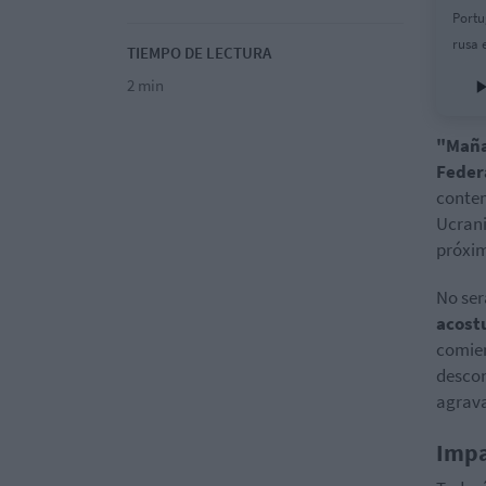
Portu
rusa 
TIEMPO DE LECTURA
2 min
"Maña
Feder
contem
Ucrani
próxi
No ser
acost
comien
descon
agrava
Impa