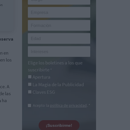
ón
eserva
ón en
en los
Elige los boletines a los que
suscribirte
*
Apertura
La Magia de la Publicidad
ce. A
Claves ESG
de las
a
ha
Acepto la
política de privacidad
. *
¡Suscribirme!