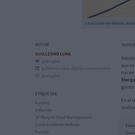
Lucía Gutiérrez-Mellado, dire
AUTOR
15/03/2
GUILLERMO LUNA
Adopta
glunaglez
que es
guillermo-luna-digital-comunication
hacem
glunaglez
Morga
gestor
ETIQUETAS
En el 
Fondos
realiz
Inflación
JP Morgan Asset Management
Lucía Gutiérrez-Mellado
Entre
Europa
Anali