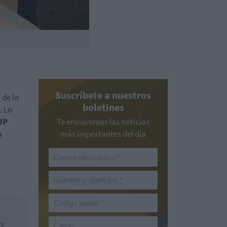
Suscríbete a nuestros
 de lo
boletines
. Lo
JP
Te enviaremos las noticias
a
más importantes del día
 y