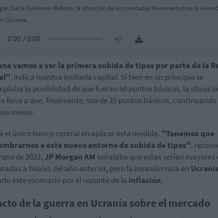
gal, Lucía Gutiérrez-Mellado, la situación de los mercados financieros tras la invasi
en Ucrania.
na vamos a ver la primera subida de tipos por parte de la R
al"
, indica nuestra invitada capital. Si bien en un principio se
plaba la posibilidad de que fueran 50 puntos básicos, la situaci
a lleva a que, finalmente, sea de 25 puntos básicos, continuando 
mos meses.
á el único banco central en aplicar esta medida.
"Tenemos que
umbrarnos a este nuevo entorno de subida de tipos"
, recono
zos de 2022,
JP Morgan AM
señalaba que estas serían mayores 
tadas a finales del año anterior, pero la invasión rusa en
Ucrani
do este escenario por el repunte de la
inflación
.
cto de la guerra en Ucrania sobre el mercado