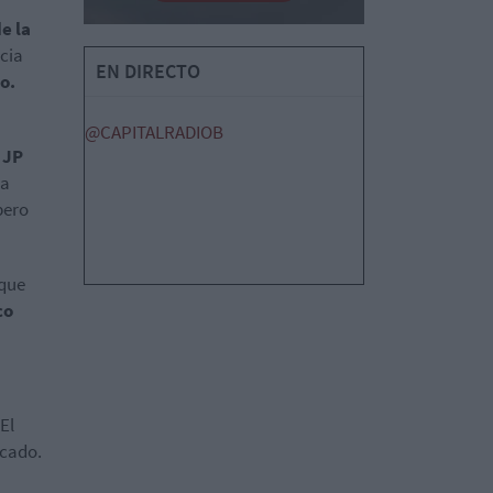
e la
cia
EN DIRECTO
o.
@CAPITALRADIOB
,
JP
La
pero
nque
co
El
rcado.