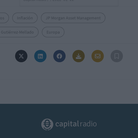
os
Inflación
JP Morgan Asset Management
 Gutiérrez-Mellado
Europa