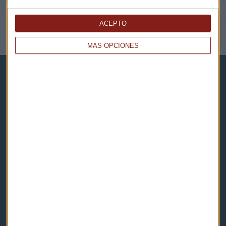
ACEPTO
NOTICIAS RELACIONADAS
MÁS OPCIONES
Capital Radio
Noticias
Eventos
Consultorios
Programas y podcasts