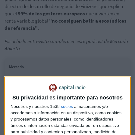
director de desarrollo de negocio de Finizens, que explica
que el
99% de los gestores europeos
que invierten en
renta variable global
"no consiguen batir a esos índices
de referencia"
.
Escucha la entrevista completa en este podcast de Mercado
Abierto.
Mercado
Los ingredientes del éxito de Finizens
Su privacidad es importante para nosotros
Nosotros y nuestros 1538
socios
almacenamos y/o
Para el experto, la clave en la inversión pasiva es "dormir
accedemos a información en un dispositivo, como cookies,
tranquilo". Y para eso consideras que hay que invertir "con
y procesamos datos personales, como identificadores
horizontes temporales de entre siete y quince años".
únicos e información estándar enviada por un dispositivo
para publicidad y contenido personalizado, medición de