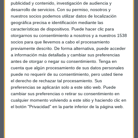
Moreno revela que las cinco carteras de Finizens han
publicidad y contenido, investigación de audiencia y
terminado el primer trimestre en positivo tras considerarlo
desarrollo de servicios.
Con su permiso, nosotros y
un período
"muy bueno"
. Respecto a la cartera más
nuestros socios podemos utilizar datos de localización
conservadora, la rentabilidad ha sido del 0,6%, según el
geográfica precisa e identificación mediante las
características de dispositivos. Puede hacer clic para
experto. Sin embargo, las dos más arriesgadas con más
otorgarnos su consentimiento a nosotros y a nuestros 1538
peso en renta variable han conseguido una revalorización
socios para que llevemos a cabo el procesamiento
del 6,22% y el 7,91%.
previamente descrito. De forma alternativa, puede acceder
a información más detallada y cambiar sus preferencias
Los fondos indexados cumplen 50 años: el primero surgió en
antes de otorgar o negar su consentimiento.
Tenga en
1971
cuenta que algún procesamiento de sus datos personales
puede no requerir de su consentimiento, pero usted tiene
el derecho de rechazar tal procesamiento. Sus
preferencias se aplicarán solo a este sitio web. Puede
Gestión pasiva
Entrevista Finizens
Finizens
cambiar sus preferencias o retirar su consentimiento en
cualquier momento volviendo a este sitio y haciendo clic en
el botón "Privacidad" en la parte inferior de la página web.