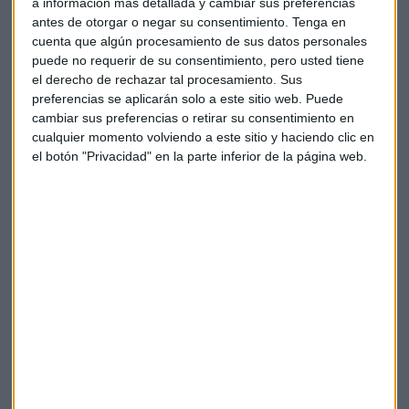
a información más detallada y cambiar sus preferencias
antes de otorgar o negar su consentimiento.
Tenga en
"Con la pandemia y el parón económico que se ha
cuenta que algún procesamiento de sus datos personales
producido e
s normal que los bancos centrales tomen
puede no requerir de su consentimiento, pero usted tiene
cartas en el asunto
", valora el analista tras conocer este
el derecho de rechazar tal procesamiento. Sus
viernes los datos de consumo personal en Estados Unidos
preferencias se aplicarán solo a este sitio web. Puede
que aumenta un 3,1% con respecto al año pasado.
cambiar sus preferencias o retirar su consentimiento en
cualquier momento volviendo a este sitio y haciendo clic en
En abril,
el gasto se impulsa un 2,9%
con respecto al
el botón "Privacidad" en la parte inferior de la página web.
mismo periodo de 2020 y sube seis décimas porcentuales
respecto al mes pasado.
"Podría ocurrir con la actividad económica el denominado
efecto champaigne
, lo que podría provocar una alteración
del sistema", considera Alexis Ortega.
La "dinámica musical" de la economía
Al igual que sucede con la música clásica, no solo la
intensidad marca el devenir de los mercados. También hay
que dar al intérprete la
"capacidad para manipular"
la