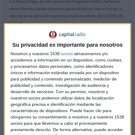
Con Alexis Ortega, director general de Finagentes Gestión, hablamos
sobre inflación, subidas de precios generalizadas en todo el mundo al
albor de la recuperación económica tras la pandemia de la COVID-19 y
tapering
Su privacidad es importante para nosotros
¿Es posible desembolsar el plan de recuperación de
Nosotros y nuestros 1538
socios
almacenamos y/o
Biden?
accedemos a información en un dispositivo, como cookies,
¿Terminará la Reserva Federal teniendo que intervenir el
y procesamos datos personales, como identificadores
únicos e información estándar enviada por un dispositivo
mercado?
para publicidad y contenido personalizado, medición de
publicidad y contenido, investigación de audiencia y
Se acelera la recuperación y llega el "fantasma" del
desarrollo de servicios.
Con su permiso, nosotros y
tapering
. Pero qué es esto? "es una
reducción del ritmo de
nuestros socios podemos utilizar datos de localización
crecimiento de compra de deuda e inyección de capital
geográfica precisa e identificación mediante las
en la economía
por parte de los bancos centrales", aclara
características de dispositivos. Puede hacer clic para
Ortega quien considera que, pese a todo, la Reserva Federal
otorgarnos su consentimiento a nosotros y a nuestros 1538
no cesará las compras sino que, se limitará a reducir el
socios para que llevemos a cabo el procesamiento
previamente descrito. De forma alternativa, puede acceder
ritmo de ésta.