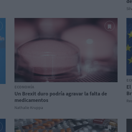
de
Sil
EC
El
ECONOMÍA
Br
Un Brexit duro podría agravar la falta de
medicamentos
Red
Nathalie Kruppa