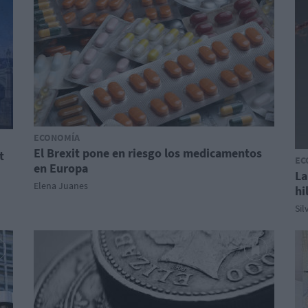
ECONOMÍA
El Brexit pone en riesgo los medicamentos
t
EC
en Europa
La
Elena Juanes
hi
Sil