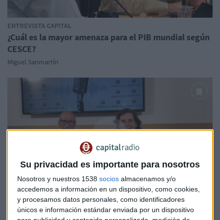
ENTREVISTA CAPITAL
¿Cuál es la mayor amenaza para el PIB mundial según
CESCE?
Miguel Sanmartín
Su privacidad es importante para nosotros
Nosotros y nuestros 1538
socios
almacenamos y/o
accedemos a información en un dispositivo, como cookies,
y procesamos datos personales, como identificadores
FORO ICEX 2026
únicos e información estándar enviada por un dispositivo
CESCE: "Sin financiación no hay
para publicidad y contenido personalizado, medición de