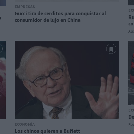
EMPRESAS
EC
Gucci tira de cerditos para conquistar al
Ru
n
consumidor de lujo en China
co
Ali
EC
De
ECONOMÍA
Red
Los chinos quieren a Buffett