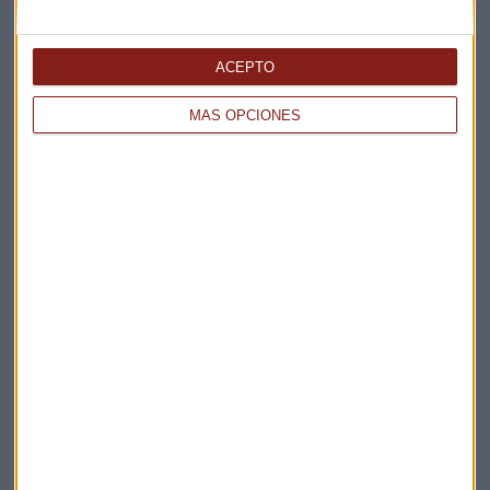
objetivo"
Guillermo Luna
ACEPTO
MÁS OPCIONES
POWERED BY
Qué debes tener en cuenta si decides ir de vacaciones
a Grecia
Guillermo Luna