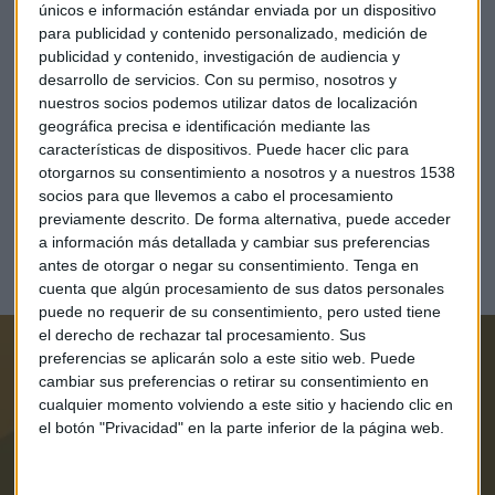
únicos e información estándar enviada por un dispositivo
para publicidad y contenido personalizado, medición de
publicidad y contenido, investigación de audiencia y
desarrollo de servicios.
Con su permiso, nosotros y
nuestros socios podemos utilizar datos de localización
geográfica precisa e identificación mediante las
características de dispositivos. Puede hacer clic para
otorgarnos su consentimiento a nosotros y a nuestros 1538
TURISMO
socios para que llevemos a cabo el procesamiento
Cómo el ocio se ha convertido en un destino en sí
previamente descrito. De forma alternativa, puede acceder
mismo
a información más detallada y cambiar sus preferencias
Redacción Capital Radio
antes de otorgar o negar su consentimiento.
Tenga en
cuenta que algún procesamiento de sus datos personales
puede no requerir de su consentimiento, pero usted tiene
el derecho de rechazar tal procesamiento. Sus
Suscríbete a nuestros boletines
preferencias se aplicarán solo a este sitio web. Puede
cambiar sus preferencias o retirar su consentimiento en
Te enviaremos las noticias más importantes del día
cualquier momento volviendo a este sitio y haciendo clic en
el botón "Privacidad" en la parte inferior de la página web.