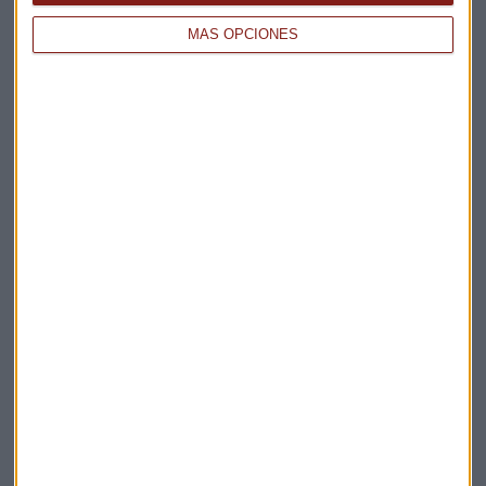
MÁS OPCIONES
OTROS
Ahorra hasta un 40% en combustible con el GLP
Redacción Capital Radio