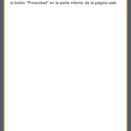
el botón "Privacidad" en la parte inferior de la página web.
PODCADST
La estanflación aflora nervios: Macron quiere
gasolina a precio de coste
Laura Blanco