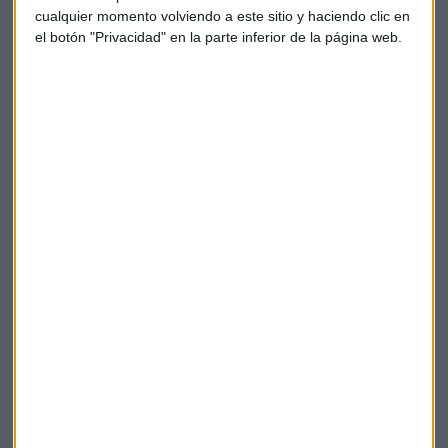
cualquier momento volviendo a este sitio y haciendo clic en
el botón "Privacidad" en la parte inferior de la página web.
ANÁLISIS
"El sector salud es, quizás, el más débil del mercado
ahora mismo"
Pedro Díaz