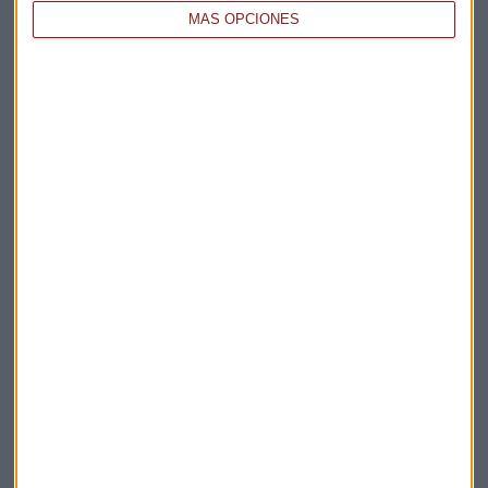
MÁS OPCIONES
MEGATENDENCIAS
¿Cuáles son las megatendencias para 2024 según Self
Bank?
Laura Antiqueira