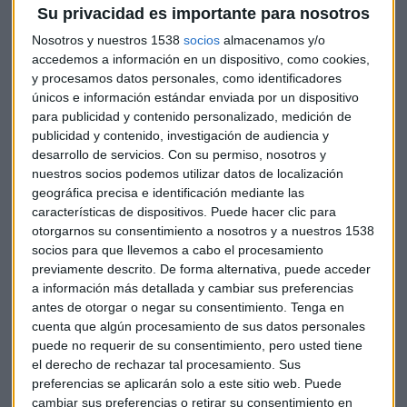
Su privacidad es importante para nosotros
Nosotros y nuestros 1538
socios
almacenamos y/o
accedemos a información en un dispositivo, como cookies,
y procesamos datos personales, como identificadores
únicos e información estándar enviada por un dispositivo
para publicidad y contenido personalizado, medición de
publicidad y contenido, investigación de audiencia y
ENTREVISTA DE FONDOS
desarrollo de servicios.
Con su permiso, nosotros y
Candriam explica por qué el sector salud está en "un
nuestros socios podemos utilizar datos de localización
momento muy atractivo"
geográfica precisa e identificación mediante las
Lucía Martín
características de dispositivos. Puede hacer clic para
otorgarnos su consentimiento a nosotros y a nuestros 1538
socios para que llevemos a cabo el procesamiento
previamente descrito. De forma alternativa, puede acceder
a información más detallada y cambiar sus preferencias
antes de otorgar o negar su consentimiento.
Tenga en
cuenta que algún procesamiento de sus datos personales
puede no requerir de su consentimiento, pero usted tiene
el derecho de rechazar tal procesamiento. Sus
preferencias se aplicarán solo a este sitio web. Puede
cambiar sus preferencias o retirar su consentimiento en