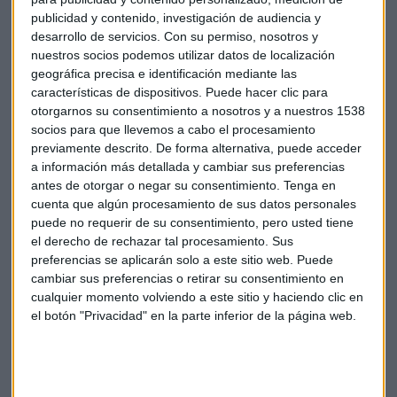
publicidad y contenido, investigación de audiencia y
TECNOLOGÍA
desarrollo de servicios.
Con su permiso, nosotros y
LG Business Solutions lidera la transformación digital
nuestros socios podemos utilizar datos de localización
Redacción Capital Radio
geográfica precisa e identificación mediante las
características de dispositivos. Puede hacer clic para
otorgarnos su consentimiento a nosotros y a nuestros 1538
socios para que llevemos a cabo el procesamiento
previamente descrito. De forma alternativa, puede acceder
a información más detallada y cambiar sus preferencias
antes de otorgar o negar su consentimiento.
Tenga en
cuenta que algún procesamiento de sus datos personales
puede no requerir de su consentimiento, pero usted tiene
el derecho de rechazar tal procesamiento. Sus
preferencias se aplicarán solo a este sitio web. Puede
cambiar sus preferencias o retirar su consentimiento en
cualquier momento volviendo a este sitio y haciendo clic en
el botón "Privacidad" en la parte inferior de la página web.
ENTREVISTA CAPITAL
"La economía se adentra en un largo proceso de
transformación", avisa Ureta
Guillermo Luna