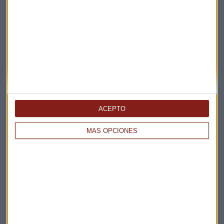
¿Qué aporta MSX International a la transformación
del sector?
Guillermo Luna
ACEPTO
MÁS OPCIONES
ESPECIAL
La economía circular, clave en la transformación
ambiental
Guillermo Luna