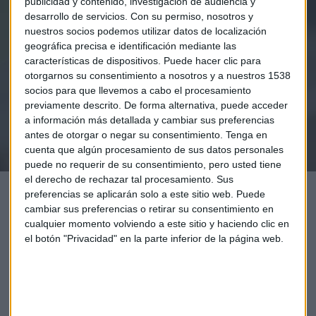
publicidad y contenido, investigación de audiencia y
Elige los boletines a los que suscribirte
*
desarrollo de servicios.
Con su permiso, nosotros y
Apertura
nuestros socios podemos utilizar datos de localización
La Magia de la Publicidad
geográfica precisa e identificación mediante las
Claves ESG
características de dispositivos. Puede hacer clic para
otorgarnos su consentimiento a nosotros y a nuestros 1538
socios para que llevemos a cabo el procesamiento
Acepto la
política de privacidad
. *
previamente descrito. De forma alternativa, puede acceder
a información más detallada y cambiar sus preferencias
antes de otorgar o negar su consentimiento.
Tenga en
¡Suscribirme!
cuenta que algún procesamiento de sus datos personales
puede no requerir de su consentimiento, pero usted tiene
el derecho de rechazar tal procesamiento. Sus
preferencias se aplicarán solo a este sitio web. Puede
cambiar sus preferencias o retirar su consentimiento en
cualquier momento volviendo a este sitio y haciendo clic en
el botón "Privacidad" en la parte inferior de la página web.