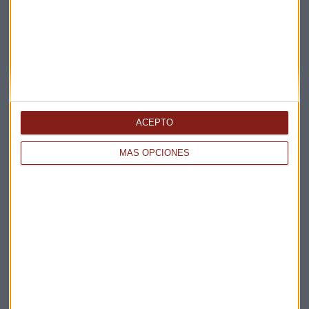
ENTREVISTA CAPITAL
"No habrá un acuerdo entre EEUU e Irán a corto
plazo"
Miguel Sanmartín
ACEPTO
MÁS OPCIONES
CONSULTORIO