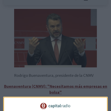
Rodrigo Buenaventura, presidente de la CNMV
Buenaventura (CNMV): "Necesitamos más empresas en
bolsa"