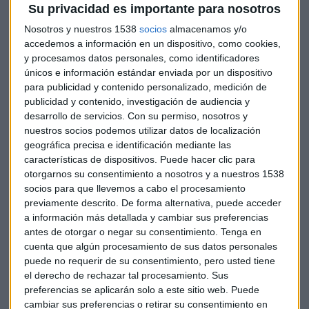
Su privacidad es importante para nosotros
Nosotros y nuestros 1538
socios
almacenamos y/o
accedemos a información en un dispositivo, como cookies,
y procesamos datos personales, como identificadores
únicos e información estándar enviada por un dispositivo
para publicidad y contenido personalizado, medición de
publicidad y contenido, investigación de audiencia y
desarrollo de servicios.
Con su permiso, nosotros y
nuestros socios podemos utilizar datos de localización
Con la hipoteca al cuello: es esfuerzo en
geográfica precisa e identificación mediante las
vivienda se va al 38%
características de dispositivos. Puede hacer clic para
El Euribor se va al 3,65%, máximos desde 2008, lo
otorgarnos su consentimiento a nosotros y a nuestros 1538
que provoca que se eleve el esfuerzo hipotecario de
socios para que llevemos a cabo el procesamiento
las familias por encima de lo recomendado
previamente descrito. De forma alternativa, puede acceder
Capital Radio /
/ 2023-02-23
a información más detallada y cambiar sus preferencias
48 iniciativas para 2023
antes de otorgar o negar su consentimiento.
Tenga en
cuenta que algún procesamiento de sus datos personales
La Comisión Nacional del Mercado de Valores ha
puede no requerir de su consentimiento, pero usted tiene
presentado su Plan de Actividades para 2023, que incluye 48
el derecho de rechazar tal procesamiento. Sus
iniciativas concretas o actuaciones que desarrollará en este
preferencias se aplicarán solo a este sitio web. Puede
cambiar sus preferencias o retirar su consentimiento en
año.