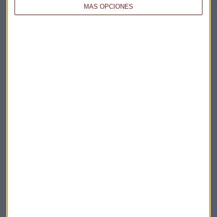
MÁS OPCIONES
Elige los boletines a los que suscribirte
*
Apertura
La Magia de la Publicidad
Claves ESG
Acepto la
política de privacidad
. *
¡Suscribirme!
EN DIRECTO