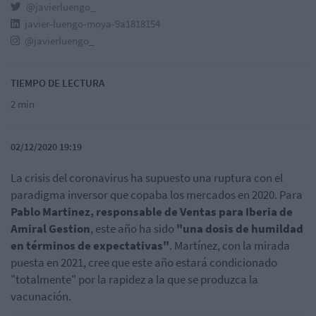
@javierluengo_
javier-luengo-moya-9a1818154
@javierluengo_
TIEMPO DE LECTURA
2 min
02/12/2020 19:19
La crisis del coronavirus ha supuesto una ruptura con el
paradigma inversor que copaba los mercados en 2020. Para
Pablo Martinez, responsable de Ventas para Iberia de
Amiral Gestion
, este año ha sido
"una dosis de humildad
en términos de expectativas"
. Martínez, con la mirada
puesta en 2021, cree que este año estará condicionado
"totalmente" por la rapidez a la que se produzca la
vacunación.