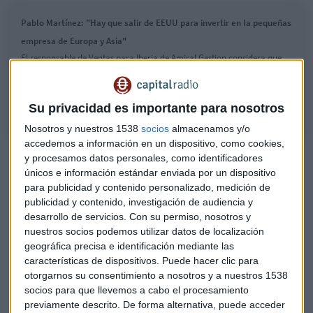
Pablo Martínez: "Hay que salir de EEUU para invertir en la pequeñas
empresa de Europa y Asia"
El responsable de Ventas para Iberia de Amiral Gestion considera que
hay dejar de asociar a las grandes multinacionales estadounidenses
con el éxito empresarial y empezar a mirar a otros mercados
Su privacidad es importante para nosotros
Nosotros y nuestros 1538
socios
almacenamos y/o
accedemos a información en un dispositivo, como cookies,
¿Invertir más en bolsa española tras la histórica subida
y procesamos datos personales, como identificadores
de noviembre? Ibercaja responde
únicos e información estándar enviada por un dispositivo
para publicidad y contenido personalizado, medición de
publicidad y contenido, investigación de audiencia y
Roberto Moro: "Hay que mirar hacia los índices
desarrollo de servicios.
Con su permiso, nosotros y
americanos"
nuestros socios podemos utilizar datos de localización
geográfica precisa e identificación mediante las
"Lo más sensato es prestar atención no solo a las
características de dispositivos. Puede hacer clic para
valoraciones sino también al
nivel de endeudamiento de
otorgarnos su consentimiento a nosotros y a nuestros 1538
las compañías
" aseveran desde Amiral Gestion.
socios para que llevemos a cabo el procesamiento
previamente descrito. De forma alternativa, puede acceder