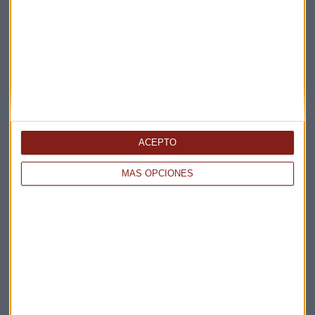
Elige los boletines a los que suscribirte
*
Apertura
La Magia de la Publicidad
Claves ESG
Acepto la
política de privacidad
. *
ACEPTO
¡Suscribirme!
MÁS OPCIONES
EN DIRECTO
@CAPITALRADIOB