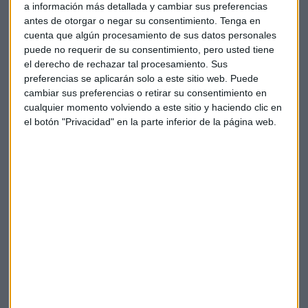
Para Amiral, hay grandes empresas en Estados Unidos
a información más detallada y cambiar sus preferencias
como las
faang
que
“no cotizan a unos niveles tan
antes de otorgar o negar su consentimiento.
Tenga en
exagerados
teniendo en cuenta que son negocios
cuenta que algún procesamiento de sus datos personales
puede no requerir de su consentimiento, pero usted tiene
extraordinarios”.
el derecho de rechazar tal procesamiento. Sus
preferencias se aplicarán solo a este sitio web. Puede
Sin embargo, Martinez apunta a que no todo Wall Street
cambiar sus preferencias o retirar su consentimiento en
goza de tan “buenos negocios”. De hecho, considera que
cualquier momento volviendo a este sitio y haciendo clic en
esto ocurre en el 75% del mercado americano, que además
el botón "Privacidad" en la parte inferior de la página web.
cotiza “al doble de su media histórica” y tiene un fuerte
endeudamiento.
Por eso, desde Amiral consideran que
las valoraciones en
Wall Street “no estan justificadas” en muchos casos
.
Ese es el motivo por el que la gestora ve lugares “mas
atractivos como Europa o Asia”.
Evitar al mercado americano
Estos mercados europeos y asiáticos están más
diversificados y con menos preponderancia de grandes