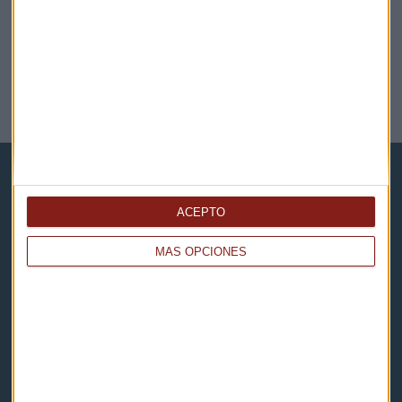
ENTREVISTA
"Ayuso apuesta por la sanidad pero también por
evitar la pobreza", dicen desde el PP
Lucía Martín
ACEPTO
MÁS OPCIONES
Capital Radio
Noticias
Eventos
Consultorios