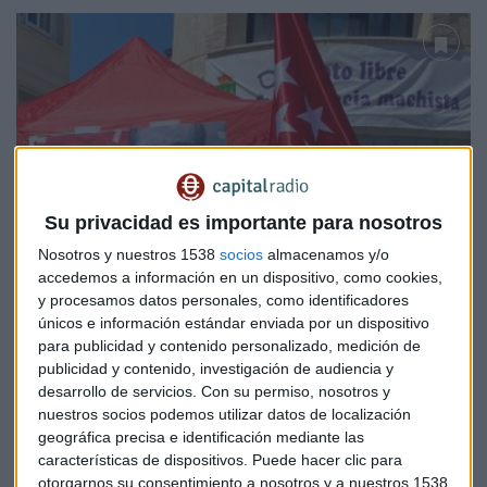
Su privacidad es importante para nosotros
Nosotros y nuestros 1538
socios
almacenamos y/o
accedemos a información en un dispositivo, como cookies,
y procesamos datos personales, como identificadores
únicos e información estándar enviada por un dispositivo
para publicidad y contenido personalizado, medición de
ENTREVISTA
publicidad y contenido, investigación de audiencia y
¿Cumplirá el PSOE su "NO subida" de impuestos? "Es
desarrollo de servicios.
Con su permiso, nosotros y
imprescindible cumplirlo", dice el nº4 de Gabilondo
nuestros socios podemos utilizar datos de localización
geográfica precisa e identificación mediante las
Lucía Martín
características de dispositivos. Puede hacer clic para
otorgarnos su consentimiento a nosotros y a nuestros 1538