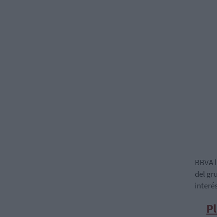
BBVA l
del gr
interé
Pl