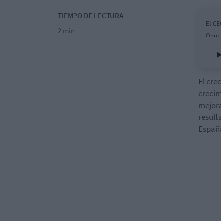
TIEMPO DE LECTURA
El CE
2 min
Onur 
El cre
crecim
mejora
result
España