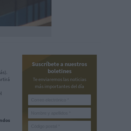
Suscríbete a nuestros
boletines
ás).
artirá
Te enviaremos las noticias
más importantes del día
l
endos