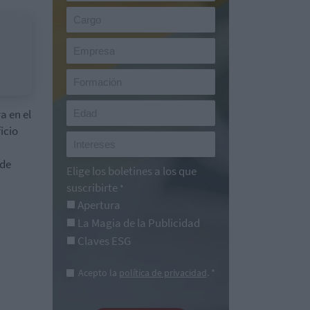
a en el
icio
 de
Elige los boletines a los que
suscribirte
*
Apertura
La Magia de la Publicidad
Claves ESG
Acepto la
política de privacidad
. *