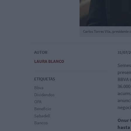
Carlos Torres Vila, presidente
AUTOR
31/07/2
LAURA BLANCO
Semes
presen
ETIQUETAS
BBVA s
36.000
Bbva
acumul
Dividendos
anunci
OPA
negoci
Beneficio
Sabadell
Onur G
Bancos
hasta