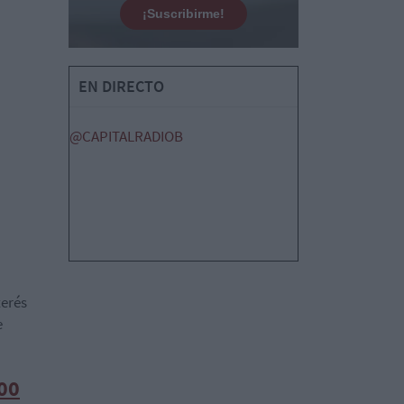
¡Suscribirme!
EN DIRECTO
@CAPITALRADIOB
terés
e
300