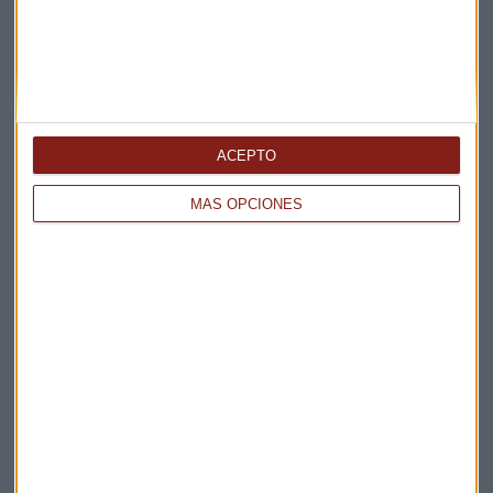
ACEPTO
MÁS OPCIONES
PODCAST
Renta fija, ¿hay oportunidades de cara al segundo
semestre?
Lucía Martín