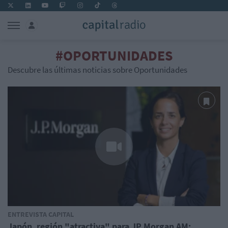
#OPORTUNIDADES
Descubre las últimas noticias sobre Oportunidades
ENTREVISTA CAPITAL
Japón, región "atractiva" para JP Morgan AM: