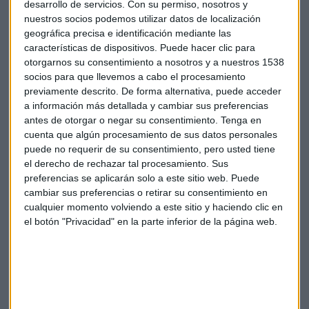
desarrollo de servicios.
Con su permiso, nosotros y
AllianceBernstein prevé un 2025 de oportunidades
nuestros socios podemos utilizar datos de localización
más allá de las '7 Magníficas'
geográfica precisa e identificación mediante las
características de dispositivos. Puede hacer clic para
Redacción Capital Radio
otorgarnos su consentimiento a nosotros y a nuestros 1538
socios para que llevemos a cabo el procesamiento
previamente descrito. De forma alternativa, puede acceder
a información más detallada y cambiar sus preferencias
antes de otorgar o negar su consentimiento.
Tenga en
cuenta que algún procesamiento de sus datos personales
puede no requerir de su consentimiento, pero usted tiene
el derecho de rechazar tal procesamiento. Sus
preferencias se aplicarán solo a este sitio web. Puede
cambiar sus preferencias o retirar su consentimiento en
cualquier momento volviendo a este sitio y haciendo clic en
el botón "Privacidad" en la parte inferior de la página web.
PODCAST Y VÍDEO
Las mejores oportunidades de inversión en
renovables, con Columbia Threadneedle
Laura Blanco