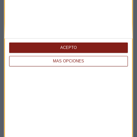
ONDAS DEL VIENTO
El sector eólico en Galicia está paralizado y estamos
hipotecando el futuro
Sandra Torrecillas
ACEPTO
MÁS OPCIONES
ONDAS DEL VIENTO
Repotenciación o extensión de vida: ¿Cuál es la mejor
estrategia?