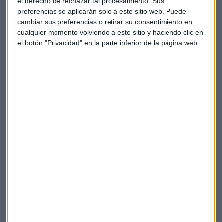
el derecho de rechazar tal procesamiento. Sus
preferencias se aplicarán solo a este sitio web. Puede
cambiar sus preferencias o retirar su consentimiento en
cualquier momento volviendo a este sitio y haciendo clic en
el botón "Privacidad" en la parte inferior de la página web.
ONDAS DEL VIENTO
Desmontando bulos: Los parques eólicos, aliados y
centinelas contra el fuego
Sandra Torrecillas