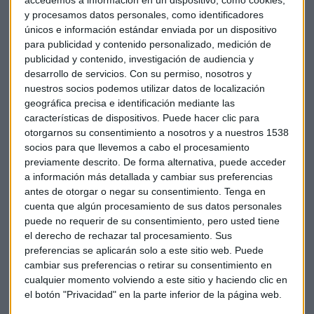
accedemos a información en un dispositivo, como cookies,
y procesamos datos personales, como identificadores
únicos e información estándar enviada por un dispositivo
para publicidad y contenido personalizado, medición de
publicidad y contenido, investigación de audiencia y
desarrollo de servicios.
Con su permiso, nosotros y
nuestros socios podemos utilizar datos de localización
geográfica precisa e identificación mediante las
características de dispositivos. Puede hacer clic para
otorgarnos su consentimiento a nosotros y a nuestros 1538
socios para que llevemos a cabo el procesamiento
ENTREVISTA HOLALUZ
previamente descrito. De forma alternativa, puede acceder
Así puedes evitar que te afecte el precio de la subida
a información más detallada y cambiar sus preferencias
de la luz
antes de otorgar o negar su consentimiento.
Tenga en
Redacción Capital Radio
cuenta que algún procesamiento de sus datos personales
puede no requerir de su consentimiento, pero usted tiene
el derecho de rechazar tal procesamiento. Sus
preferencias se aplicarán solo a este sitio web. Puede
cambiar sus preferencias o retirar su consentimiento en
cualquier momento volviendo a este sitio y haciendo clic en
el botón "Privacidad" en la parte inferior de la página web.