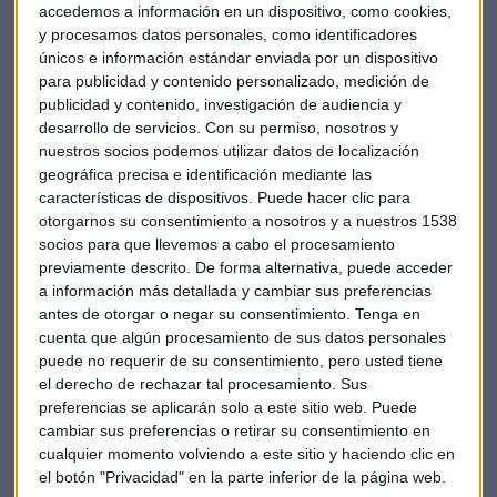
accedemos a información en un dispositivo, como cookies,
y procesamos datos personales, como identificadores
únicos e información estándar enviada por un dispositivo
para publicidad y contenido personalizado, medición de
publicidad y contenido, investigación de audiencia y
desarrollo de servicios.
Con su permiso, nosotros y
nuestros socios podemos utilizar datos de localización
geográfica precisa e identificación mediante las
características de dispositivos. Puede hacer clic para
ENTREVISTA
otorgarnos su consentimiento a nosotros y a nuestros 1538
Bankinter prevé un 2026 alcista, pese a los riesgos en
socios para que llevemos a cabo el procesamiento
tecnología y geopolítica
previamente descrito. De forma alternativa, puede acceder
Lucía Martín
a información más detallada y cambiar sus preferencias
antes de otorgar o negar su consentimiento.
Tenga en
cuenta que algún procesamiento de sus datos personales
puede no requerir de su consentimiento, pero usted tiene
el derecho de rechazar tal procesamiento. Sus
preferencias se aplicarán solo a este sitio web. Puede
cambiar sus preferencias o retirar su consentimiento en
cualquier momento volviendo a este sitio y haciendo clic en
el botón "Privacidad" en la parte inferior de la página web.