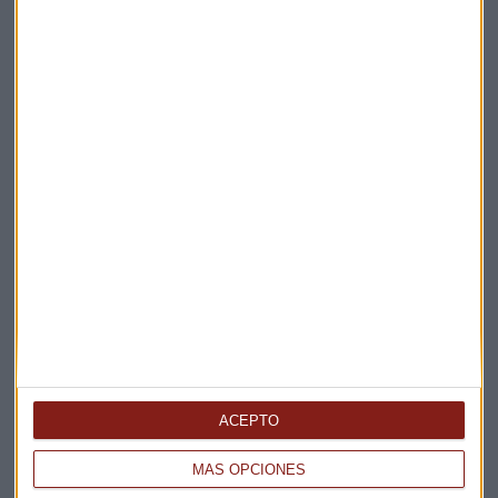
ECONOMÍA DE LA EUROZONA
Repunte en la Eurozona, sí; pero "no podemos
alegrarnos mucho"
Guillermo Luna
ACEPTO
MÁS OPCIONES