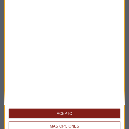
EMPRESAS
Huawei le pega un mordisco a la manzana de Apple
José A. González
ACEPTO
MÁS OPCIONES