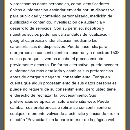
y procesamos datos personales, como identificadores
GESTIÓN DEL TALENTO
únicos e información estándar enviada por un dispositivo
Convocatoria de ayudas para la formación con
para publicidad y contenido personalizado, medición de
microcréditos
publicidad y contenido, investigación de audiencia y
desarrollo de servicios.
Con su permiso, nosotros y
José Joaquín Flechoso
nuestros socios podemos utilizar datos de localización
geográfica precisa e identificación mediante las
características de dispositivos. Puede hacer clic para
otorgarnos su consentimiento a nosotros y a nuestros 1538
socios para que llevemos a cabo el procesamiento
previamente descrito. De forma alternativa, puede acceder
a información más detallada y cambiar sus preferencias
antes de otorgar o negar su consentimiento.
Tenga en
cuenta que algún procesamiento de sus datos personales
puede no requerir de su consentimiento, pero usted tiene
el derecho de rechazar tal procesamiento. Sus
preferencias se aplicarán solo a este sitio web. Puede
cambiar sus preferencias o retirar su consentimiento en
FONDOS NEXT GENERATION
cualquier momento volviendo a este sitio y haciendo clic en
LLYC: "Terminaremos 2022 con un 70% de gasto
el botón "Privacidad" en la parte inferior de la página web.
comprometido"