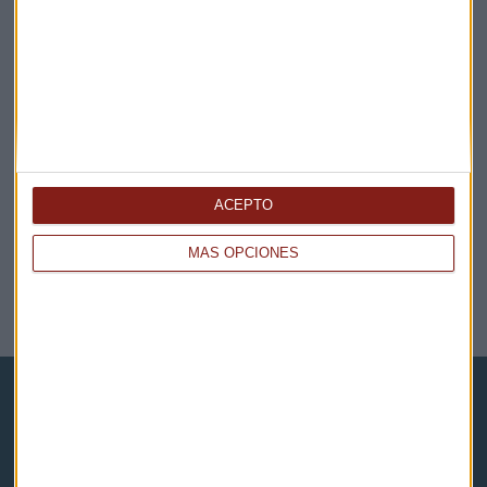
ACEPTO
GESTIÓN DEL TALENTO
MÁS OPCIONES
J. González: "En el sector hay mas de 80 perfiles
cualificados"
José Joaquín Flechoso