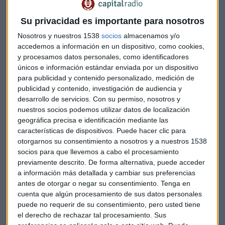
Su privacidad es importante para nosotros
Nosotros y nuestros 1538
socios
almacenamos y/o
accedemos a información en un dispositivo, como cookies,
y procesamos datos personales, como identificadores
únicos e información estándar enviada por un dispositivo
para publicidad y contenido personalizado, medición de
publicidad y contenido, investigación de audiencia y
desarrollo de servicios.
Con su permiso, nosotros y
nuestros socios podemos utilizar datos de localización
geográfica precisa e identificación mediante las
características de dispositivos. Puede hacer clic para
AL TOQUE DE CAMPANA
otorgarnos su consentimiento a nosotros y a nuestros 1538
Esto es lo que menos le gusta al mercado y está en
socios para que llevemos a cabo el procesamiento
Wall Street
previamente descrito. De forma alternativa, puede acceder
Javier Luengo
a información más detallada y cambiar sus preferencias
antes de otorgar o negar su consentimiento.
Tenga en
cuenta que algún procesamiento de sus datos personales
puede no requerir de su consentimiento, pero usted tiene
el derecho de rechazar tal procesamiento. Sus