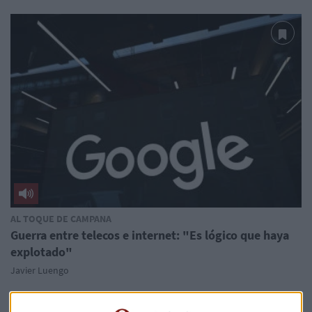
AL TOQUE DE CAMPANA
Guerra entre telecos e internet: "Es lógico que haya
explotado"
Javier Luengo