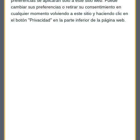
preferencias se aplicarán solo a este sitio web. Puede
cambiar sus preferencias o retirar su consentimiento en
cualquier momento volviendo a este sitio y haciendo clic en
el botón "Privacidad" en la parte inferior de la página web.
WALL STREET
La adquisición de Disney que le "debería" ayudar a
salir de la crisis
Javier Luengo