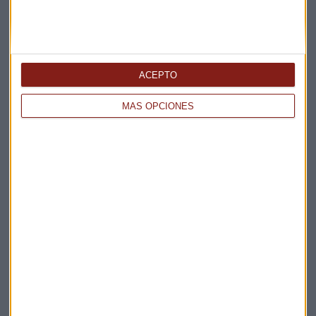
La estrategia del fabricante de Trident para mantener
máximos
Javier Luengo
ACEPTO
MÁS OPCIONES
WALL STREET
Los ojos con los que mirar al mercado hasta final de
año